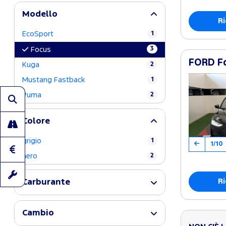
Modello
Ri
EcoSport
1
3
Focus
FORD Fo
Kuga
2
Mustang Fastback
1
Puma
2
Colore
grigio
1
1/10
nero
2
Ri
Carburante
Cambio