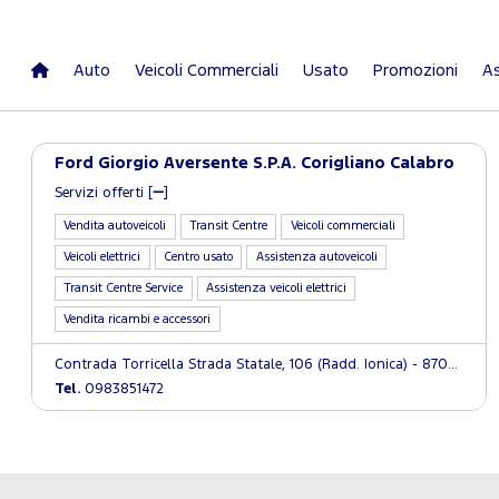
Auto
Veicoli Commerciali
Usato
Promozioni
As
Ford Giorgio Aversente S.P.A. Corigliano Calabro
Servizi offerti [
]
Vendita autoveicoli
Transit Centre
Veicoli commerciali
Veicoli elettrici
Centro usato
Assistenza autoveicoli
Transit Centre Service
Assistenza veicoli elettrici
Vendita ricambi e accessori
Contrada Torricella Strada Statale, 106 (Radd. Ionica) - 87064 Corigliano Calabro (CS)
Tel.
0983851472