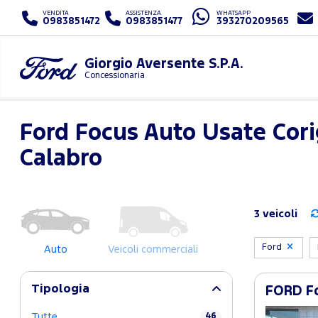
VENDITA
ASSISTENZA
WHATSAPP
0983851472
0983851477
393270209565
Giorgio Aversente S.P.A.
Concessionaria
Ford Focus Auto Usate Cori
Calabro
3 veicoli
Ford
Auto
Veicoli commerciali
Tipologia
FORD Fo
Tutte
46