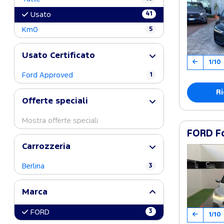
41
Usato
Km0
5
Usato Certificato
1/10
Ford Approved
1
Ri
Offerte speciali
Mostra offerte speciali
FORD Fo
Carrozzeria
Berlina
3
Marca
3
FORD
1/10