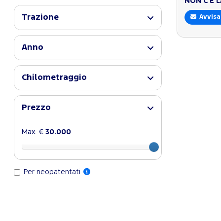
NON C'È 
Trazione
Avvisa
Anno
Chilometraggio
Prezzo
Max: €
30.000
Per neopatentati