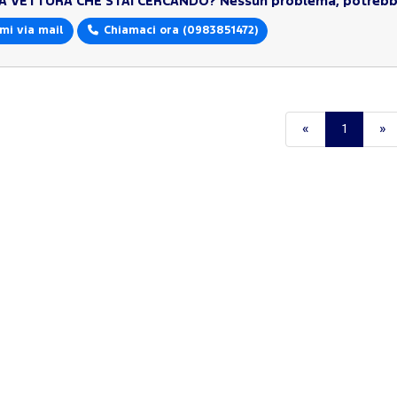
LA VETTURA CHE STAI CERCANDO?
Nessun problema, potrebbe
mi via mail
Chiamaci ora
(0983851472)
«
1
»