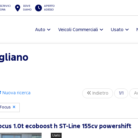
SCRIVICI
DOVE
APERTO
ORA
SIAMO
ADESSO
Auto
Veicoli Commerciali
Usato
gliano
Nuova ricerca
Indietro
1/1
A
Focus
cus 1.0t ecoboost h ST-Line 155cv powershift
Usato