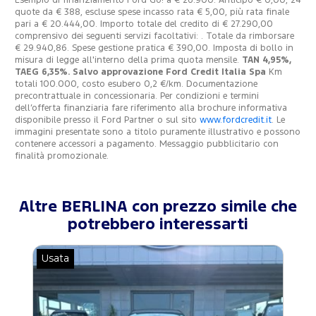
Esempio di finanziamento Ford Go! a € 26.900. Anticipo € 0,00, 24
quote da € 388, escluse spese incasso rata € 5,00, più rata finale
pari a € 20.444,00. Importo totale del credito di € 27.290,00
comprensivo dei seguenti servizi facoltativi: . Totale da rimborsare
€ 29.940,86. Spese gestione pratica € 390,00. Imposta di bollo in
misura di legge all'interno della prima quota mensile.
TAN 4,95%,
TAEG 6,35%. Salvo approvazione Ford Credit Italia Spa
Km
totali 100.000, costo esubero 0,2 €/km. Documentazione
precontrattuale in concessionaria. Per condizioni e termini
dell’offerta finanziaria fare riferimento alla brochure informativa
disponibile presso il Ford Partner o sul sito
www.fordcredit.it
. Le
immagini presentate sono a titolo puramente illustrativo e possono
contenere accessori a pagamento. Messaggio pubblicitario con
finalità promozionale.
Altre BERLINA con prezzo simile che
potrebbero interessarti
Usata