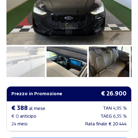
€ 26.900
Prezzo in Promozione
€ 388
TAN
4,95 %
al mese
€ 0
anticipo
TAEG
6,35 %
24
mesi
Rata finale
€ 20.444