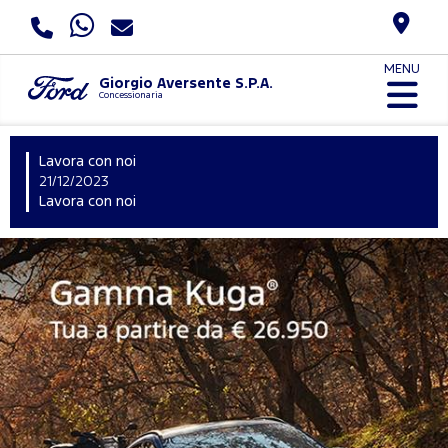
MENU
Giorgio Aversente S.P.A.
Concessionaria
Lavora con noi
L
21/12/2023
2
Lavora con noi
L