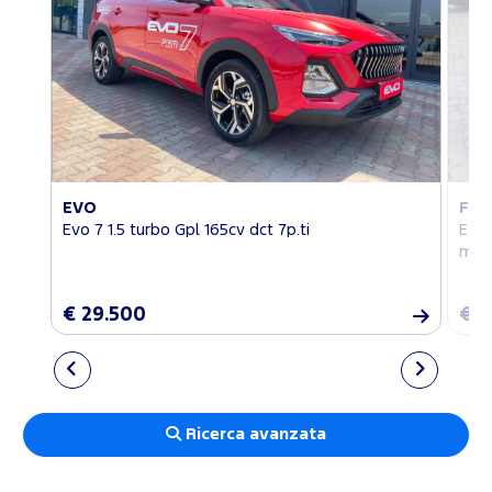
EVO
FO
Evo 7 1.5 turbo Gpl 165cv dct 7p.ti
EcoS
my2
€ 29.500
€ 1
Ricerca avanzata