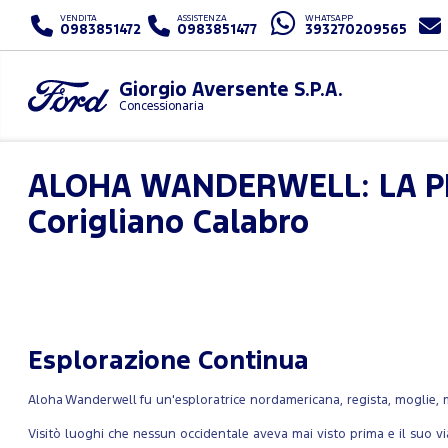
VENDITA
ASSISTENZA
WHATSAPP
0983851472
0983851477
393270209565
Giorgio Aversente S.P.A.
Concessionaria
ALOHA WANDERWELL: LA PR
Corigliano Calabro
Esplorazione Continua
Aloha Wanderwell fu un'esploratrice nordamericana, regista, moglie, m
Visitò luoghi che nessun occidentale aveva mai visto prima e il suo v