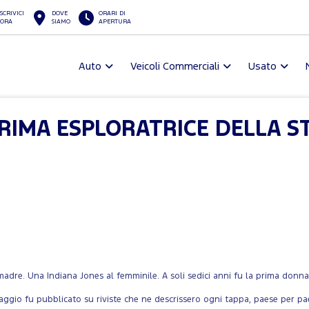
SCRIVICI
DOVE
ORARI DI
ORA
SIAMO
APERTURA
Auto
Veicoli Commerciali
Usato
IMA ESPLORATRICE DELLA S
adre. Una Indiana Jones al femminile. A soli sedici anni fu la prima donn
iaggio fu pubblicato su riviste che ne descrissero ogni tappa, paese per pa