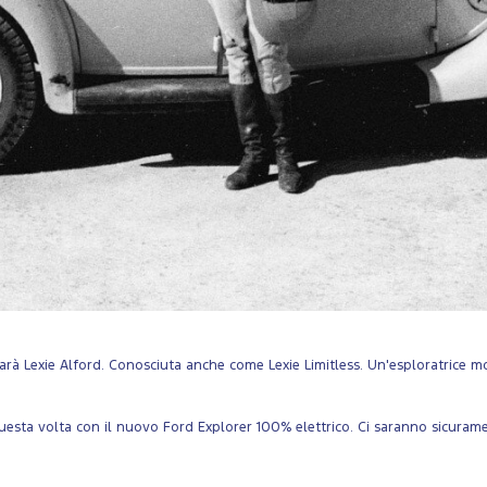
arà Lexie Alford. Conosciuta anche come Lexie Limitless. Un'esploratrice m
uesta volta con il nuovo Ford Explorer 100% elettrico. Ci saranno sicuram