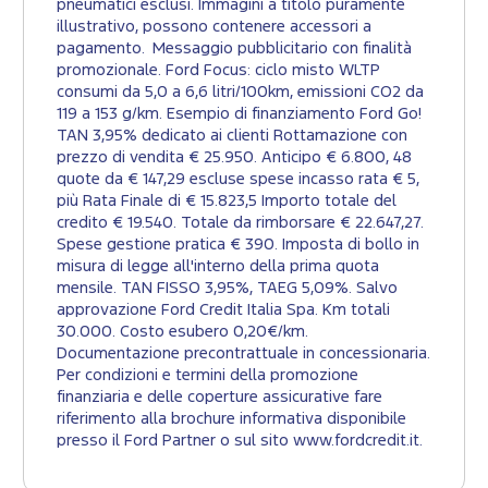
pneumatici esclusi. Immagini a titolo puramente
illustrativo, possono contenere accessori a
pagamento. Messaggio pubblicitario con finalità
promozionale. Ford Focus: ciclo misto WLTP
consumi da 5,0 a 6,6 litri/100km, emissioni CO2 da
119 a 153 g/km. Esempio di finanziamento Ford Go!
TAN 3,95% dedicato ai clienti Rottamazione con
prezzo di vendita € 25.950. Anticipo € 6.800, 48
quote da € 147,29 escluse spese incasso rata € 5,
più Rata Finale di € 15.823,5 Importo totale del
credito € 19.540. Totale da rimborsare € 22.647,27.
Spese gestione pratica € 390. Imposta di bollo in
misura di legge all'interno della prima quota
mensile. TAN FISSO 3,95%, TAEG 5,09%. Salvo
approvazione Ford Credit Italia Spa. Km totali
30.000. Costo esubero 0,20€/km.
Documentazione precontrattuale in concessionaria.
Per condizioni e termini della promozione
finanziaria e delle coperture assicurative fare
riferimento alla brochure informativa disponibile
presso il Ford Partner o sul sito www.fordcredit.it.