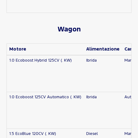
Wagon
Motore
Alimentazione
Camb
1.0 Ecoboost Hybrid 125CV (. KW)
Ibrida
Manua
1.0 Ecoboost 125CV Automatico (. KW)
Ibrida
Automa
1.5 EcoBlue 120CV (. KW)
Diesel
Manua