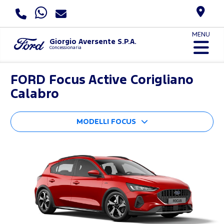
MENU
Giorgio Aversente S.P.A.
Concessionaria
FORD
Focus Active Corigliano
Calabro
MODELLI FOCUS