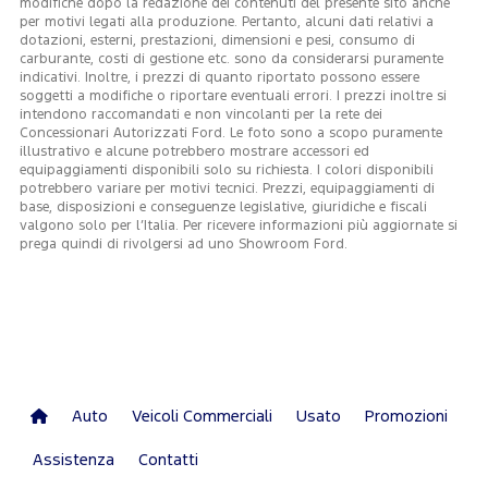
modifiche dopo la redazione dei contenuti del presente sito anche
per motivi legati alla produzione. Pertanto, alcuni dati relativi a
dotazioni, esterni, prestazioni, dimensioni e pesi, consumo di
carburante, costi di gestione etc. sono da considerarsi puramente
indicativi. Inoltre, i prezzi di quanto riportato possono essere
soggetti a modifiche o riportare eventuali errori. I prezzi inoltre si
intendono raccomandati e non vincolanti per la rete dei
Concessionari Autorizzati Ford. Le foto sono a scopo puramente
illustrativo e alcune potrebbero mostrare accessori ed
equipaggiamenti disponibili solo su richiesta. I colori disponibili
potrebbero variare per motivi tecnici. Prezzi, equipaggiamenti di
base, disposizioni e conseguenze legislative, giuridiche e fiscali
valgono solo per l’Italia. Per ricevere informazioni più aggiornate si
prega quindi di rivolgersi ad uno Showroom Ford.
Auto
Veicoli Commerciali
Usato
Promozioni
Assistenza
Contatti