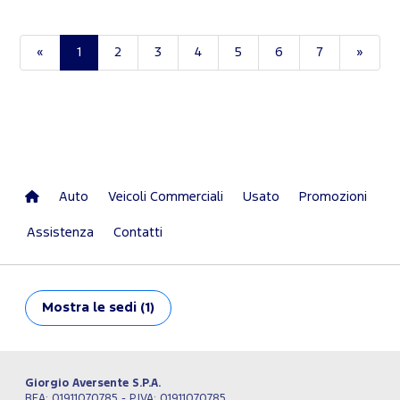
«
1
2
3
4
5
6
7
»
Auto
Veicoli Commerciali
Usato
Promozioni
Assistenza
Contatti
Mostra
le sedi (1)
Giorgio Aversente S.P.A.
REA: 01911070785 - P.IVA: 01911070785