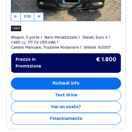
1/10
Usato
Wagon, 5 porte
Nero Metallizzato
Diesel, Euro 4
1.995 cc, 177 CV (130 kW)
Cambio Manuale, Trazione Posteriore
Immatr. 6/2007
€ 1.800
Prezzo in
Promozione
Richiedi info
Test drive
Hai un usato?
Finanziamento