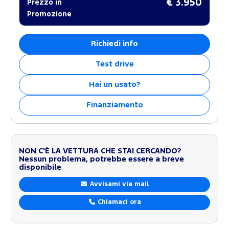
€ 3.950
Prezzo in
Promozione
Richiedi info
Test drive
Hai un usato?
Finanziamento
NON C'È LA VETTURA CHE STAI CERCANDO?
Nessun problema, potrebbe essere a breve
disponibile
Avvisami via mail
Chiamaci ora