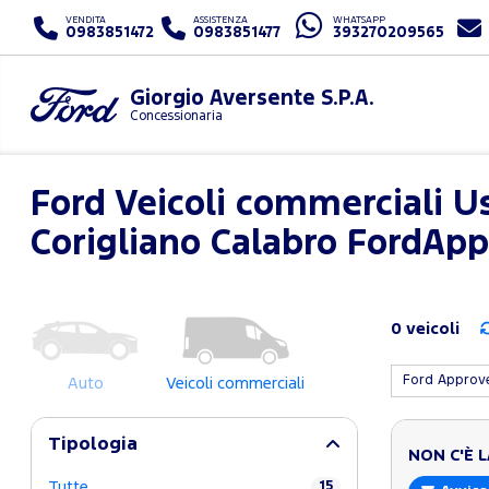
VENDITA
ASSISTENZA
WHATSAPP
0983851472
0983851477
393270209565
Giorgio Aversente S.P.A.
Concessionaria
Ford Veicoli commerciali U
Corigliano Calabro FordAp
0 veicoli
Ford Appro
Auto
Veicoli commerciali
Tipologia
NON C'È 
Tutte
15