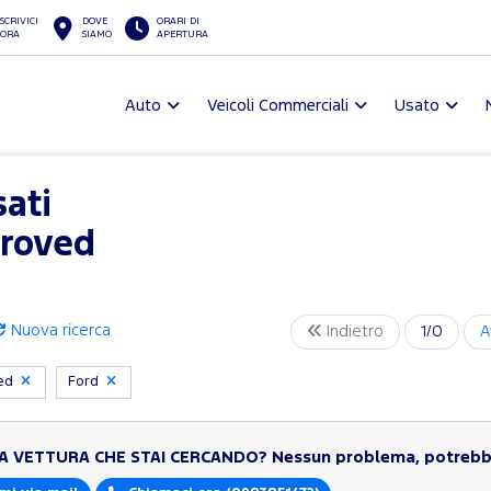
SCRIVICI
DOVE
ORARI DI
ORA
SIAMO
APERTURA
Auto
Veicoli Commerciali
Usato
sati
proved
Nuova ricerca
Indietro
1/0
A
ved
Ford
LA VETTURA CHE STAI CERCANDO?
Nessun problema, potrebbe