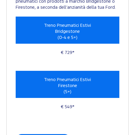
pneumatici con prodotti a marchio Bridgestone o
Firestone, a seconda dell’anzianità della tua Ford.
Treno Pneumatici Estivi
Bridgestone
(0-4 e 5+)
€ 729*
Treno Pneumatici Estivi
Firestone
(5+)
€ 549*